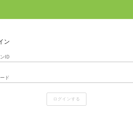
イン
ンID
ード
ログインする